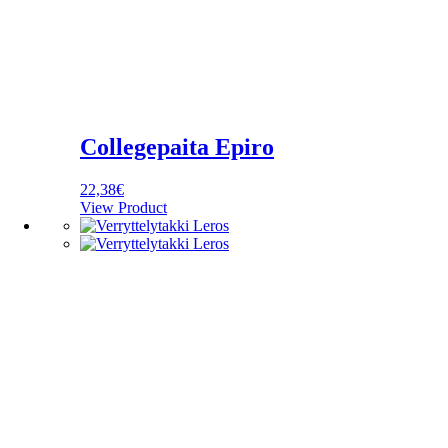
Collegepaita Epiro
22,38
€
View Product