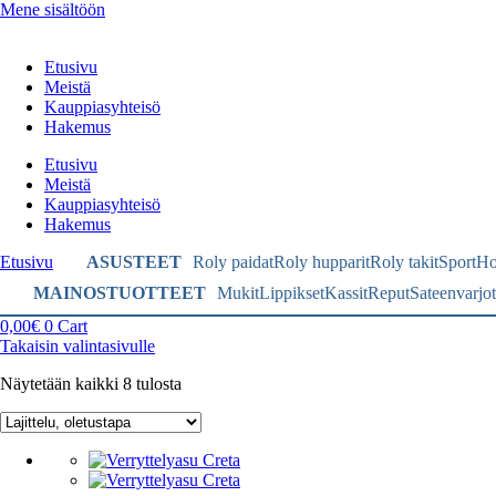
Mene sisältöön
Etusivu
Meistä
Kauppiasyhteisö
Hakemus
Etusivu
Meistä
Kauppiasyhteisö
Hakemus
Etusivu
ASUSTEET
Roly paidat
Roly hupparit
Roly takit
Sport
Ho
MAINOSTUOTTEET
Mukit
Lippikset
Kassit
Reput
Sateenvarjot
0,00
€
0
Cart
Takaisin valintasivulle
Näytetään kaikki 8 tulosta