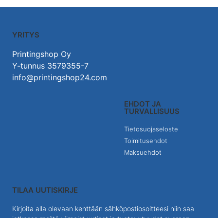
YRITYS
Printingshop Oy
Y-tunnus 3579355-7
info@printingshop24.com
EHDOT JA
TURVALLISUUS
Tietosuojaseloste
Toimitusehdot
Maksuehdot
TILAA UUTISKIRJE
Kirjoita alla olevaan kenttään sähköpostiosoitteesi niin saa