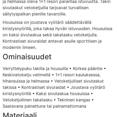
ja
helmassa
oleva
1×
1
resori
parantaa
istuvuutta.
Takin
sivutaskut
vetoketjuilla
tarjoavat
turvallisen
säilytyspaikan
pienille
tavaroille.
Housuissa
on
joustava
vyötärö
säädettävällä
kiristysnyörillä,
joka
takaa
hyvän
istuvuuden.
Housuissa
on
kaksi
sivutaskua
sekä
takatasku
vetoketjulla.
Kontrastiset
sivuraidat
antavat
asulle
sporttisen
ja
modernin
ilmeen.
Ominaisuudet
Verryttelypuku
takilla
ja
housuilla •
Korkea
pääntie •
Keskivetoketju
vetimellä •
1×
1
resori
kauluksessa,
hihansuissa
ja
helmassa •
Vetoketjulliset
sivutaskut
takissa •
Kontrastiset
sivuraidat •
Joustava
vyötärö
kiristysnyörillä •
Kaksi
sivutaskua
housuissa •
Vetoketjullinen
takatasku •
Tekninen
kangas •
Saatavana
painettuna
tai
painamattomana
Materiaali