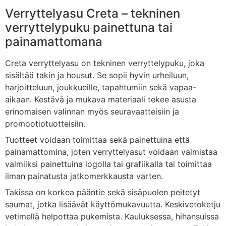
Verryttelyasu
Creta –
tekninen
verryttelypuku
painettuna
tai
painamattomana
Creta
verryttelyasu
on
tekninen
verryttelypuku,
joka
sisältää
takin
ja
housut.
Se
sopii
hyvin
urheiluun,
harjoitteluun,
joukkueille,
tapahtumiin
sekä
vapaa-
aikaan.
Kestävä
ja
mukava
materiaali
tekee
asusta
erinomaisen
valinnan
myös
seuravaatteisiin
ja
promootiotuotteisiin.
Tuotteet
voidaan
toimittaa
sekä
painettuina
että
painamattomina,
joten
verryttelyasut
voidaan
valmistaa
valmiiksi
painettuina
logolla
tai
grafiikalla
tai
toimittaa
ilman
painatusta
jatkomerkkausta
varten.
Takissa
on
korkea
pääntie
sekä
sisäpuolen
peitetyt
saumat,
jotka
lisäävät
käyttömukavuutta.
Keskivetoketju
vetimellä
helpottaa
pukemista.
Kauluksessa,
hihansuissa