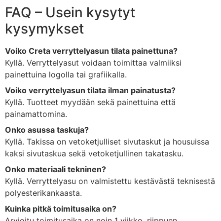
FAQ –
Usein
kysytyt
kysymykset
Voiko
Creta
verryttelyasun
tilata
painettuna?
Kyllä.
Verryttelyasut
voidaan
toimittaa
valmiiksi
painettuina
logolla
tai
grafiikalla.
Voiko
verryttelyasun
tilata
ilman
painatusta?
Kyllä.
Tuotteet
myydään
sekä
painettuina
että
painamattomina.
Onko
asussa
taskuja?
Kyllä.
Takissa
on
vetoketjulliset
sivutaskut
ja
housuissa
kaksi
sivutaskua
sekä
vetoketjullinen
takatasku.
Onko
materiaali
tekninen?
Kyllä.
Verryttelyasu
on
valmistettu
kestävästä
teknisestä
polyesterikankaasta.
Kuinka
pitkä
toimitusaika
on?
Arvioitu
toimitusaika
on
noin
1
viikko,
riippuen