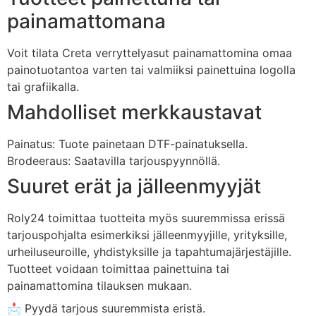
painamattomana
Voit
tilata
Creta
verryttelyasut
painamattomina
omaa
painotuotantoa
varten
tai
valmiiksi
painettuina
logolla
tai
grafiikalla.
Mahdolliset
merkkaustavat
Painatus:
Tuote
painetaan
DTF-
painatuksella.
Brodeeraus:
Saatavilla
tarjouspyynnöllä.
Suuret
erät
ja
jälleenmyyjät
Roly24
toimittaa
tuotteita
myös
suuremmissa
erissä
tarjouspohjalta
esimerkiksi
jälleenmyyjille,
yrityksille,
urheiluseuroille,
yhdistyksille
ja
tapahtumajärjestäjille.
Tuotteet
voidaan
toimittaa
painettuina
tai
painamattomina
tilauksen
mukaan.
📩
Pyydä
tarjous
suuremmista
eristä.