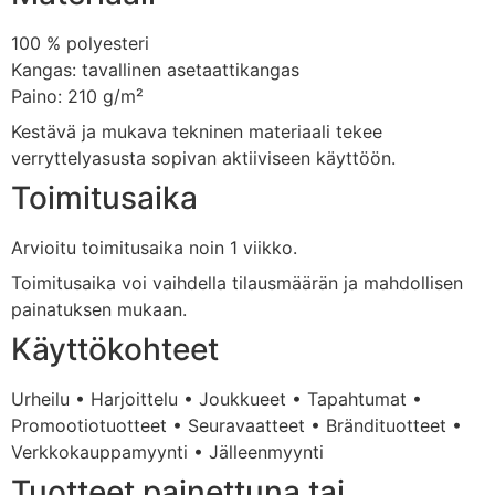
100 %
polyesteri
Kangas:
tavallinen
asetaattikangas
Paino:
210
g/
m²
Kestävä
ja
mukava
tekninen
materiaali
tekee
verryttelyasusta
sopivan
aktiiviseen
käyttöön.
Toimitusaika
Arvioitu
toimitusaika
noin
1
viikko.
Toimitusaika
voi
vaihdella
tilausmäärän
ja
mahdollisen
painatuksen
mukaan.
Käyttökohteet
Urheilu •
Harjoittelu •
Joukkueet •
Tapahtumat •
Promootiotuotteet •
Seuravaatteet •
Brändituotteet •
Verkkokauppamyynti •
Jälleenmyynti
Tuotteet
painettuna
tai