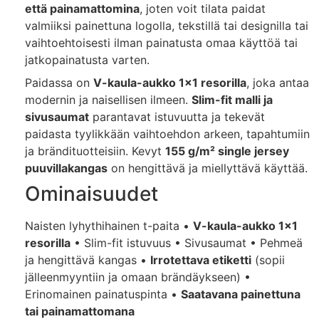
että painamattomina
, joten voit tilata paidat
valmiiksi painettuna logolla, tekstillä tai designilla tai
vaihtoehtoisesti ilman painatusta omaa käyttöä tai
jatkopainatusta varten.
Paidassa on
V-kaula-aukko 1×1 resorilla
, joka antaa
modernin ja naisellisen ilmeen.
Slim-fit malli ja
sivusaumat
parantavat istuvuutta ja tekevät
paidasta tyylikkään vaihtoehdon arkeen, tapahtumiin
ja brändituotteisiin. Kevyt
155 g/m² single jersey
puuvillakangas
on hengittävä ja miellyttävä käyttää.
Ominaisuudet
Naisten lyhythihainen t-paita •
V-kaula-aukko 1×1
resorilla
• Slim-fit istuvuus • Sivusaumat • Pehmeä
ja hengittävä kangas •
Irrotettava etiketti
(sopii
jälleenmyyntiin ja omaan brändäykseen) •
Erinomainen painatuspinta •
Saatavana painettuna
tai painamattomana