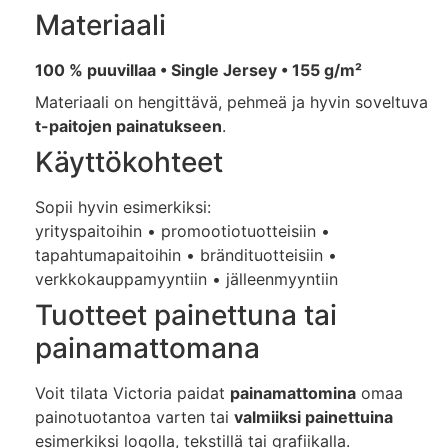
Materiaali
100 % puuvillaa • Single Jersey • 155 g/m²
Materiaali on hengittävä, pehmeä ja hyvin soveltuva
t-paitojen painatukseen
.
Käyttökohteet
Sopii hyvin esimerkiksi:
yrityspaitoihin • promootiotuotteisiin •
tapahtumapaitoihin • brändituotteisiin •
verkkokauppamyyntiin • jälleenmyyntiin
Tuotteet painettuna tai
painamattomana
Voit tilata Victoria paidat
painamattomina
omaa
painotuotantoa varten tai
valmiiksi painettuina
esimerkiksi logolla, tekstillä tai grafiikalla.