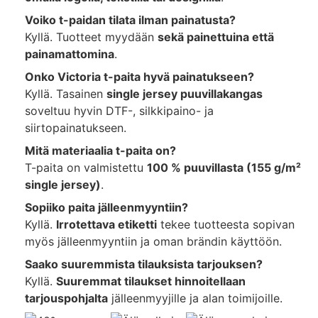
Voiko t-paidan tilata ilman painatusta?
Kyllä. Tuotteet myydään
sekä painettuina että
painamattomina
.
Onko Victoria t-paita hyvä painatukseen?
Kyllä. Tasainen
single jersey puuvillakangas
soveltuu hyvin DTF-, silkkipaino- ja
siirtopainatukseen.
Mitä materiaalia t-paita on?
T-paita on valmistettu
100 % puuvillasta (155 g/m²
single jersey)
.
Sopiiko paita jälleenmyyntiin?
Kyllä.
Irrotettava etiketti
tekee tuotteesta sopivan
myös jälleenmyyntiin ja oman brändin käyttöön.
Saako suuremmista tilauksista tarjouksen?
Kyllä.
Suuremmat tilaukset hinnoitellaan
tarjouspohjalta
jälleenmyyjille ja alan toimijoille.