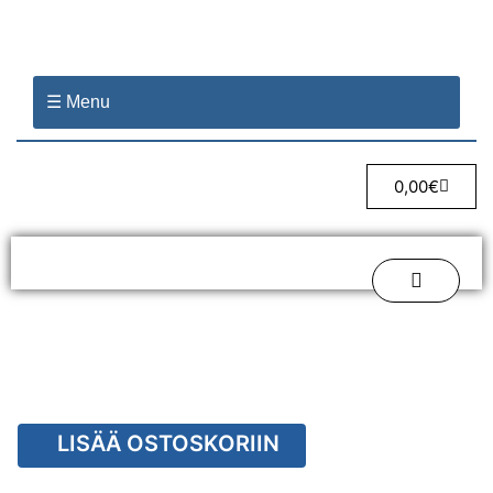
☰ Menu
0,00
€
LISÄÄ OSTOSKORIIN