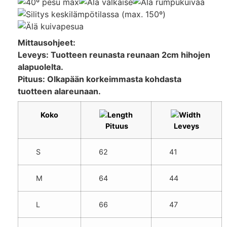
Mittausohjeet:
Leveys: Tuotteen reunasta reunaan 2cm hihojen
alapuolelta.
Pituus: Olkapään korkeimmasta kohdasta
tuotteen alareunaan.
Koko
Pituus
Leveys
S
62
41
M
64
44
L
66
47