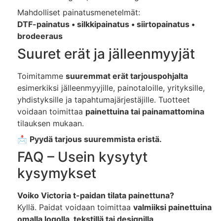
Mahdolliset painatusmenetelmät:
DTF-painatus • silkkipainatus • siirtopainatus •
brodeeraus
Suuret erät ja jälleenmyyjät
Toimitamme
suuremmat erät tarjouspohjalta
esimerkiksi jälleenmyyjille, painotaloille, yrityksille,
yhdistyksille ja tapahtumajärjestäjille. Tuotteet
voidaan toimittaa
painettuina tai painamattomina
tilauksen mukaan.
📩
Pyydä tarjous suuremmista eristä.
FAQ – Usein kysytyt
kysymykset
Voiko Victoria t-paidan tilata painettuna?
Kyllä. Paidat voidaan toimittaa
valmiiksi painettuina
omalla logolla, tekstillä tai designilla
.