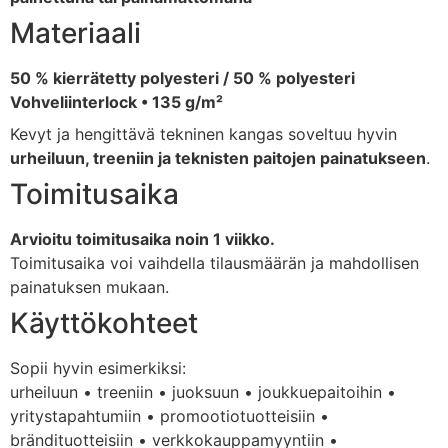
Materiaali
50 % kierrätetty polyesteri / 50 % polyesteri
Vohveliinterlock • 135 g/m²
Kevyt ja hengittävä tekninen kangas soveltuu hyvin
urheiluun, treeniin ja teknisten paitojen painatukseen
.
Toimitusaika
Arvioitu toimitusaika noin 1 viikko.
Toimitusaika voi vaihdella tilausmäärän ja mahdollisen
painatuksen mukaan.
Käyttökohteet
Sopii hyvin esimerkiksi:
urheiluun • treeniin • juoksuun • joukkuepaitoihin •
yritystapahtumiin • promootiotuotteisiin •
brändituotteisiin • verkkokauppamyyntiin •