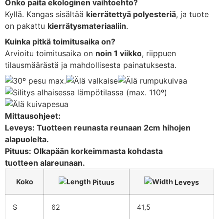
Onko paita ekologinen vaihtoehto?
Kyllä. Kangas sisältää
kierrätettyä polyesteriä
, ja tuote
on pakattu
kierrätysmateriaaliin
.
Kuinka pitkä toimitusaika on?
Arvioitu toimitusaika on
noin 1 viikko
, riippuen
tilausmäärästä ja mahdollisesta painatuksesta.
Mittausohjeet:
Leveys: Tuotteen reunasta reunaan 2cm hihojen
alapuolelta.
Pituus: Olkapään korkeimmasta kohdasta
tuotteen alareunaan.
Koko
Pituus
Leveys
S
62
41,5