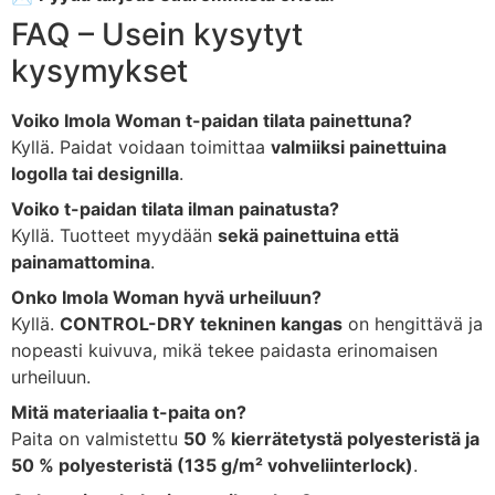
FAQ – Usein kysytyt
kysymykset
Voiko Imola Woman t-paidan tilata painettuna?
Kyllä. Paidat voidaan toimittaa
valmiiksi painettuina
logolla tai designilla
.
Voiko t-paidan tilata ilman painatusta?
Kyllä. Tuotteet myydään
sekä painettuina että
painamattomina
.
Onko Imola Woman hyvä urheiluun?
Kyllä.
CONTROL-DRY tekninen kangas
on hengittävä ja
nopeasti kuivuva, mikä tekee paidasta erinomaisen
urheiluun.
Mitä materiaalia t-paita on?
Paita on valmistettu
50 % kierrätetystä polyesteristä ja
50 % polyesteristä (135 g/m² vohveliinterlock)
.