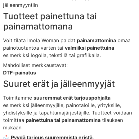
jälleenmyyntiin
Tuotteet painettuna tai
painamattomana
Voit tilata Imola Woman paidat
painamattomina
omaa
painotuotantoa varten tai
valmiiksi painettuina
esimerkiksi logolla, tekstillä tai grafiikalla.
Mahdolliset merkkaustavat:
DTF-painatus
Suuret erät ja jälleenmyyjät
Toimitamme
suuremmat erät tarjouspohjalta
esimerkiksi jälleenmyyjille, painotaloille, yrityksille,
yhdistyksille ja tapahtumajärjestäjille. Tuotteet voidaan
toimittaa
painettuina tai painamattomina
tilauksen
mukaan.
📩
Pyydä tarjous suuremmista eristä.