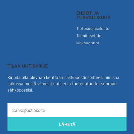
EHDOT JA
TURVALLISUUS
Tietosuojaseloste
Toimitusehdot
Maksuehdot
TILAA UUTISKIRJE
Kirjoita alla olevaan kenttään sähköpostiosoitteesi niin saa
jatkossa meiltä viimeist uutiset ja tuoteuutuudet suoraan
sähköpostiisi.
LÄHETÄ