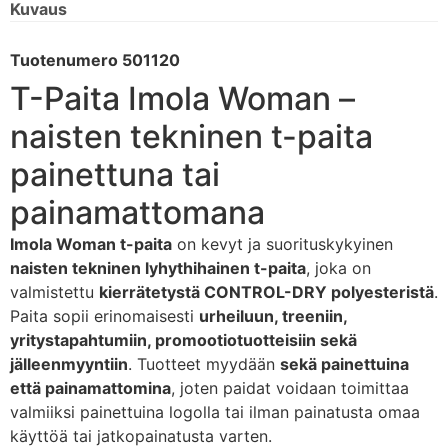
Kuvaus
Tuotenumero 501120
T-Paita Imola Woman –
naisten tekninen t-paita
painettuna tai
painamattomana
Imola Woman t-paita
on kevyt ja suorituskykyinen
naisten tekninen lyhythihainen t-paita
, joka on
valmistettu
kierrätetystä CONTROL-DRY polyesteristä
.
Paita sopii erinomaisesti
urheiluun, treeniin,
yritystapahtumiin, promootiotuotteisiin sekä
jälleenmyyntiin
. Tuotteet myydään
sekä painettuina
että painamattomina
, joten paidat voidaan toimittaa
valmiiksi painettuina logolla tai ilman painatusta omaa
käyttöä tai jatkopainatusta varten.