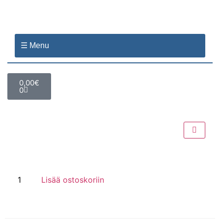
☰ Menu
0,00
€
0
Lisää ostoskoriin