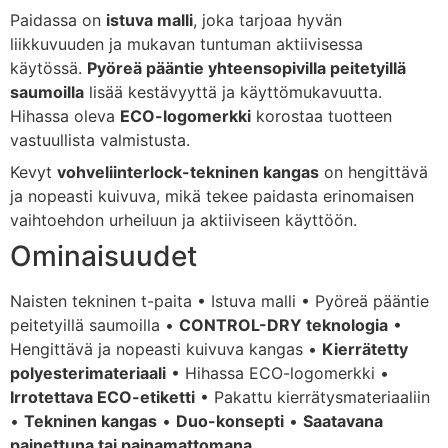
Paidassa on
istuva malli
, joka tarjoaa hyvän
liikkuvuuden ja mukavan tuntuman aktiivisessa
käytössä.
Pyöreä pääntie yhteensopivilla peitetyillä
saumoilla
lisää kestävyyttä ja käyttömukavuutta.
Hihassa oleva
ECO-logomerkki
korostaa tuotteen
vastuullista valmistusta.
Kevyt
vohveliinterlock-tekninen kangas
on hengittävä
ja nopeasti kuivuva, mikä tekee paidasta erinomaisen
vaihtoehdon urheiluun ja aktiiviseen käyttöön.
Ominaisuudet
Naisten tekninen t-paita • Istuva malli • Pyöreä pääntie
peitetyillä saumoilla •
CONTROL-DRY teknologia
•
Hengittävä ja nopeasti kuivuva kangas •
Kierrätetty
polyesterimateriaali
• Hihassa ECO-logomerkki •
Irrotettava ECO-etiketti
• Pakattu kierrätysmateriaaliin
•
Tekninen kangas
•
Duo-konsepti
•
Saatavana
painettuna tai painamattomana