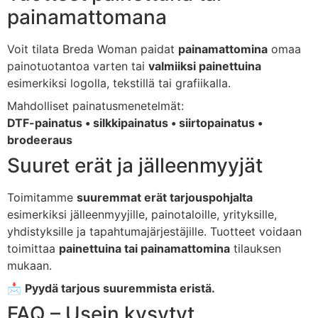
painamattomana
Voit tilata Breda Woman paidat
painamattomina
omaa
painotuotantoa varten tai
valmiiksi painettuina
esimerkiksi logolla, tekstillä tai grafiikalla.
Mahdolliset painatusmenetelmät:
DTF-painatus • silkkipainatus • siirtopainatus •
brodeeraus
Suuret erät ja jälleenmyyjät
Toimitamme
suuremmat erät tarjouspohjalta
esimerkiksi jälleenmyyjille, painotaloille, yrityksille,
yhdistyksille ja tapahtumajärjestäjille. Tuotteet voidaan
toimittaa
painettuina tai painamattomina
tilauksen
mukaan.
📩
Pyydä tarjous suuremmista eristä.
FAQ – Usein kysytyt