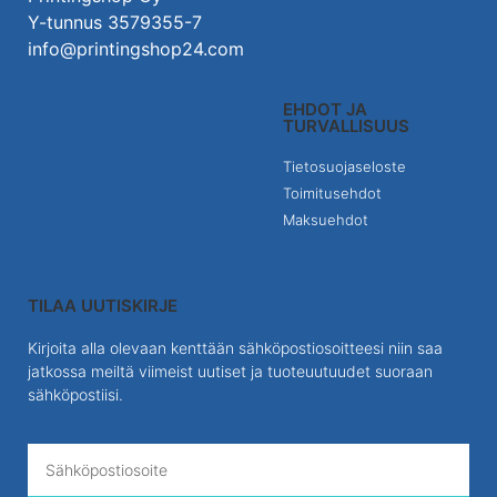
Y-tunnus 3579355-7
info@printingshop24.com
EHDOT JA
TURVALLISUUS
Tietosuojaseloste
Toimitusehdot
Maksuehdot
TILAA UUTISKIRJE
Kirjoita alla olevaan kenttään sähköpostiosoitteesi niin saa
jatkossa meiltä viimeist uutiset ja tuoteuutuudet suoraan
sähköpostiisi.