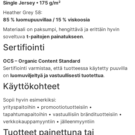
Single Jersey • 175 g/m²
Heather Grey 58:
85 % luomupuuvillaa / 15 % viskoosia
Materiaali on paksumpi, hengittävä ja erittäin hyvin
soveltuva
t-paitojen painatukseen
.
Sertifiointi
OCS – Organic Content Standard
Sertifiointi varmistaa, että tuotteessa käytetty puuvilla
on
luomuviljeltyä ja vastuullisesti tuotettua
.
Käyttökohteet
Sopii hyvin esimerkiksi:
yrityspaitoihin • promootiotuotteisiin •
tapahtumapaitoihin • vastuullisiin brändituotteisiin •
verkkokauppamyyntiin • jälleenmyyntiin
Tuotteet painettuna tai