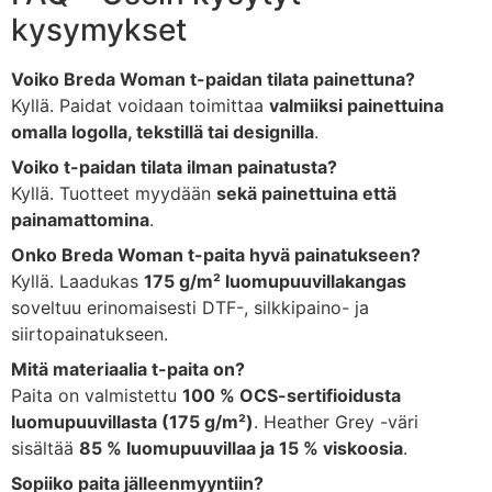
kysymykset
Voiko Breda Woman t-paidan tilata painettuna?
Kyllä. Paidat voidaan toimittaa
valmiiksi painettuina
omalla logolla, tekstillä tai designilla
.
Voiko t-paidan tilata ilman painatusta?
Kyllä. Tuotteet myydään
sekä painettuina että
painamattomina
.
Onko Breda Woman t-paita hyvä painatukseen?
Kyllä. Laadukas
175 g/m² luomupuuvillakangas
soveltuu erinomaisesti DTF-, silkkipaino- ja
siirtopainatukseen.
Mitä materiaalia t-paita on?
Paita on valmistettu
100 % OCS-sertifioidusta
luomupuuvillasta (175 g/m²)
. Heather Grey -väri
sisältää
85 % luomupuuvillaa ja 15 % viskoosia
.
Sopiiko paita jälleenmyyntiin?