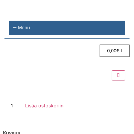
☰ Menu
0,00
€
Lisää ostoskoriin
Kuvaus