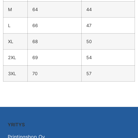
M
64
44
L
66
47
XL
68
50
2XL
69
54
3XL
70
57
YRITYS
Printingshop Oy