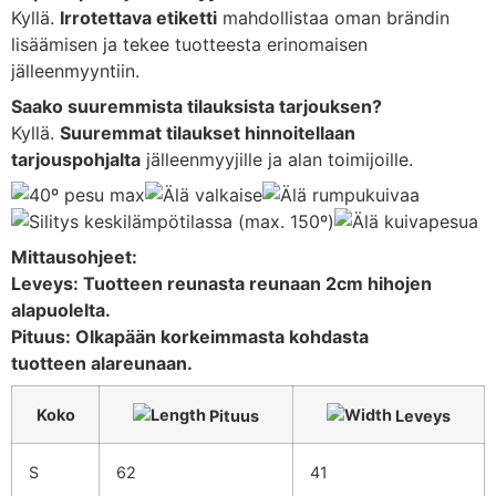
Kyllä.
Irrotettava etiketti
mahdollistaa oman brändin
lisäämisen ja tekee tuotteesta erinomaisen
jälleenmyyntiin.
Saako suuremmista tilauksista tarjouksen?
Kyllä.
Suuremmat tilaukset hinnoitellaan
tarjouspohjalta
jälleenmyyjille ja alan toimijoille.
Mittausohjeet:
Leveys: Tuotteen reunasta reunaan 2cm hihojen
alapuolelta.
Pituus: Olkapään korkeimmasta kohdasta
tuotteen alareunaan.
Koko
Pituus
Leveys
S
62
41