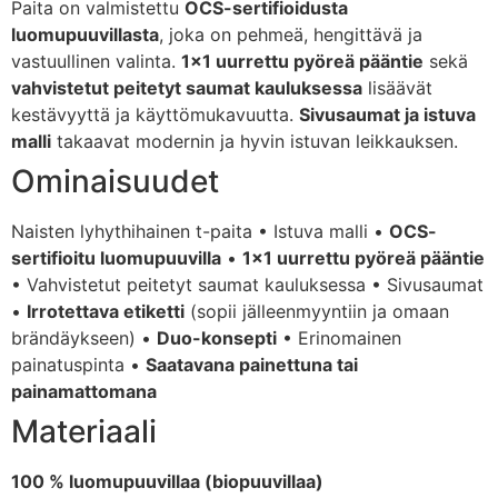
Paita on valmistettu
OCS-sertifioidusta
luomupuuvillasta
, joka on pehmeä, hengittävä ja
vastuullinen valinta.
1×1 uurrettu pyöreä pääntie
sekä
vahvistetut peitetyt saumat kauluksessa
lisäävät
kestävyyttä ja käyttömukavuutta.
Sivusaumat ja istuva
malli
takaavat modernin ja hyvin istuvan leikkauksen.
Ominaisuudet
Naisten lyhythihainen t-paita • Istuva malli •
OCS-
sertifioitu luomupuuvilla
•
1×1 uurrettu pyöreä pääntie
• Vahvistetut peitetyt saumat kauluksessa • Sivusaumat
•
Irrotettava etiketti
(sopii jälleenmyyntiin ja omaan
brändäykseen) •
Duo-konsepti
• Erinomainen
painatuspinta •
Saatavana painettuna tai
painamattomana
Materiaali
100 % luomupuuvillaa (biopuuvillaa)