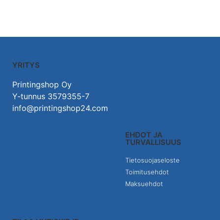
YRITYS
Printingshop Oy
Y-tunnus 3579355-7
info@printingshop24.com
EHDOT JA
TURVALLISUUS
Tietosuojaseloste
Toimitusehdot
Maksuehdot