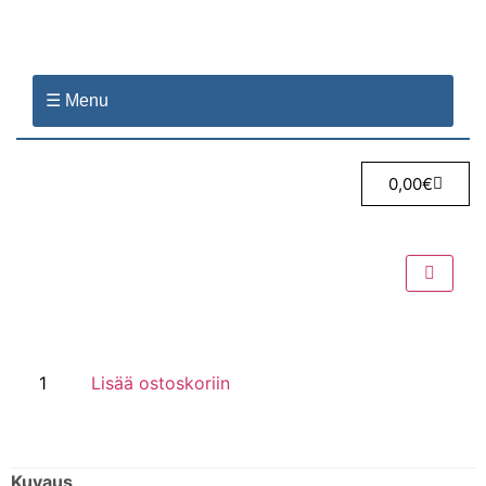
☰ Menu
0,00
€
Lisää ostoskoriin
Kuvaus