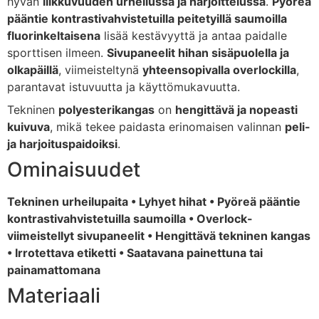
hyvän
liikkuvuuden
urheilussa
ja
harjoittelussa
.
Pyöreä
pääntie
kontrastivahvistetuilla
peitetyillä
saumoilla
fluorinkeltaisena
lisää
kestävyyttä
ja
antaa
paidalle
sporttisen
ilmeen.
Sivupaneelit
hihan
sisäpuolella
ja
olkapäillä
,
viimeisteltynä
yhteensopivalla
overlockilla
,
parantavat
istuvuutta
ja
käyttömukavuutta.
Tekninen
polyesterikangas
on
hengittävä
ja
nopeasti
kuivuva
,
mikä
tekee
paidasta
erinomaisen
valinnan
peli-
ja
harjoituspaidoiksi
.
Ominaisuudet
Tekninen
urheilupaita •
Lyhyet
hihat •
Pyöreä
pääntie
kontrastivahvistetuilla
saumoilla •
Overlock-
viimeistellyt
sivupaneelit •
Hengittävä
tekninen
kangas
•
Irrotettava
etiketti •
Saatavana
painettuna
tai
painamattomana
Materiaali