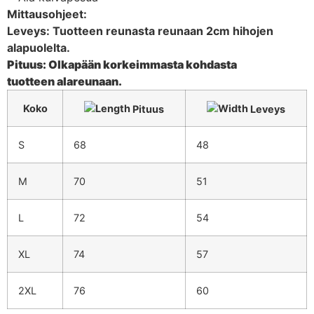
Mittausohjeet:
Leveys: Tuotteen reunasta reunaan 2cm hihojen
alapuolelta.
Pituus: Olkapään korkeimmasta kohdasta
tuotteen alareunaan.
Koko
Pituus
Leveys
S
68
48
M
70
51
L
72
54
XL
74
57
2XL
76
60