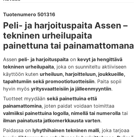
Tuotenumero 501316
Peli-
ja
harjoituspaita
Assen –
tekninen
urheilupaita
painettuna
tai
painamattomana
Assen
peli-
ja
harjoituspaita
on
kevyt
ja
hengittävä
tekninen
urheilupaita
,
joka
on
suunniteltu
aktiiviseen
käyttöön
kuten
urheiluun,
harjoitteluun,
joukkueille,
tapahtumiin
sekä
promootiotuotteisiin
.
Paita
sopii
hyvin
myös
yritysvaatteisiin
ja
jälleenmyyntiin
.
Tuotteet
myydään
sekä
painettuina
että
painamattomina
,
joten
paidat
voidaan
toimittaa
valmiiksi
painettuina
logolla,
nimellä
tai
numerolla
tai
ilman
painatusta
jatkomerkkausta
varten
.
Paidassa
on
lyhythihainen
tekninen
malli
,
joka
tarjoaa