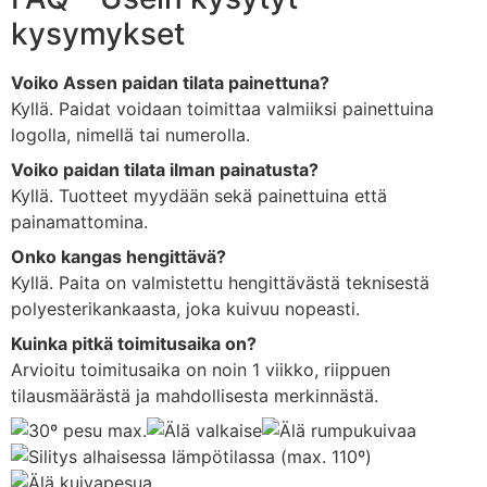
kysymykset
Voiko
Assen
paidan
tilata
painettuna?
Kyllä.
Paidat
voidaan
toimittaa
valmiiksi
painettuina
logolla,
nimellä
tai
numerolla.
Voiko
paidan
tilata
ilman
painatusta?
Kyllä.
Tuotteet
myydään
sekä
painettuina
että
painamattomina.
Onko
kangas
hengittävä?
Kyllä.
Paita
on
valmistettu
hengittävästä
teknisestä
polyesterikankaasta,
joka
kuivuu
nopeasti.
Kuinka
pitkä
toimitusaika
on?
Arvioitu
toimitusaika
on
noin
1
viikko,
riippuen
tilausmäärästä
ja
mahdollisesta
merkinnästä.