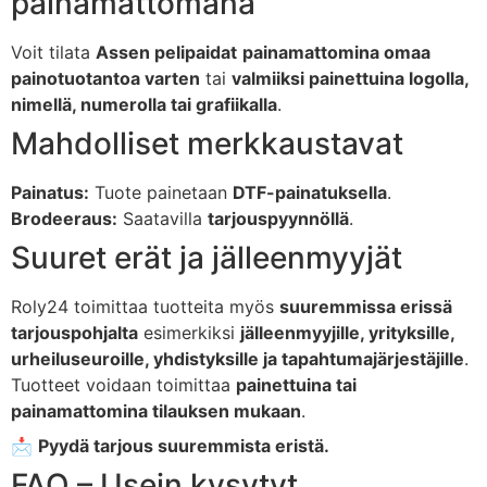
painamattomana
Voit
tilata
Assen
pelipaidat
painamattomina
omaa
painotuotantoa
varten
tai
valmiiksi
painettuina
logolla,
nimellä,
numerolla
tai
grafiikalla
.
Mahdolliset
merkkaustavat
Painatus:
Tuote
painetaan
DTF-
painatuksella
.
Brodeeraus:
Saatavilla
tarjouspyynnöllä
.
Suuret
erät
ja
jälleenmyyjät
Roly24
toimittaa
tuotteita
myös
suuremmissa
erissä
tarjouspohjalta
esimerkiksi
jälleenmyyjille,
yrityksille,
urheiluseuroille,
yhdistyksille
ja
tapahtumajärjestäjille
.
Tuotteet
voidaan
toimittaa
painettuina
tai
painamattomina
tilauksen
mukaan
.
📩
Pyydä
tarjous
suuremmista
eristä.
FAQ –
Usein
kysytyt