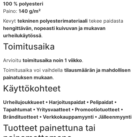
100 %
polyesteri
Paino:
140
g/
m²
Kevyt
tekninen
polyesterimateriaali
tekee
paidasta
hengittävän,
nopeasti
kuivuvan
ja
mukavan
urheilukäytössä
.
Toimitusaika
Arvioitu
toimitusaika
noin
1
viikko
.
Toimitusaika
voi
vaihdella
tilausmäärän
ja
mahdollisen
painatuksen
mukaan
.
Käyttökohteet
Urheilujoukkueet •
Harjoituspaidat •
Pelipaidat •
Tapahtumat •
Yritysvaatteet •
Promootiotuotteet •
Brändituotteet •
Verkkokauppamyynti •
Jälleenmyynti
Tuotteet
painettuna
tai