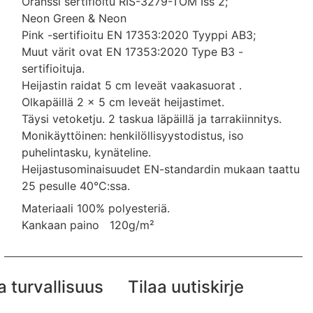
Oranssi sertifioitu RIS-3279-TOM Iss 2;
Neon Green & Neon
Pink -sertifioitu EN 17353:2020 Tyyppi AB3;
Muut värit ovat EN 17353:2020 Type B3 -
sertifioituja.
Heijastin raidat 5 cm leveät vaakasuorat .
Olkapäillä 2 x 5 cm leveät heijastimet.
Täysi vetoketju. 2 taskua läpäillä ja tarrakiinnitys.
Monikäyttöinen: henkilöllisyystodistus, iso
puhelintasku, kynäteline.
Heijastusominaisuudet EN-standardin mukaan taattu
25 pesulle 40°C:ssa.
Materiaali 100% polyesteriä.
Kankaan paino 120g/m²
a turvallisuus
Tilaa uutiskirje