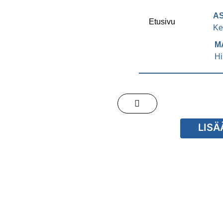
A
Etusivu
Ke
M
Hi
LISÄ