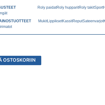
SUSTEET
Roly paidat
Roly hupparit
Roly takit
Sport
ngät
AINOSTUOTTEET
Mukit
Lippikset
Kassit
Reput
Sateenvarjot
irimatot
Ä OSTOSKORIIN