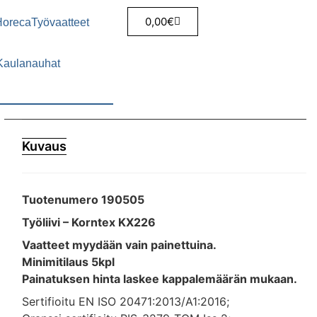
0,00
€
Horeca
Työvaatteet
Kaulanauhat
Kuvaus
Tuotenumero 190505
Työliivi – Korntex KX226
Vaatteet myydään vain painettuina.
Minimitilaus 5kpl
Painatuksen hinta laskee kappalemäärän mukaan.
Sertifioitu EN ISO 20471:2013/A1:2016;