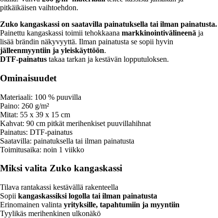
pitkäikäisen vaihtoehdon.
Zuko kangaskassi on saatavilla painatuksella tai ilman painatusta.
Painettu kangaskassi toimii tehokkaana
markkinointivälineenä
ja
lisää brändin näkyvyyttä. Ilman painatusta se sopii hyvin
jälleenmyyntiin ja yleiskäyttöön
.
DTF-painatus
takaa tarkan ja kestävän lopputuloksen.
Ominaisuudet
Materiaali: 100 % puuvilla
Paino: 260 g/m²
Mitat: 55 x 39 x 15 cm
Kahvat: 90 cm pitkät merihenkiset puuvillahihnat
Painatus: DTF-painatus
Saatavilla: painatuksella tai ilman painatusta
Toimitusaika: noin 1 viikko
Miksi valita Zuko kangaskassi
Tilava rantakassi kestävällä rakenteella
Sopii
kangaskassiksi logolla tai ilman painatusta
Erinomainen valinta
yrityksille, tapahtumiin ja myyntiin
Tyylikäs merihenkinen ulkonäkö