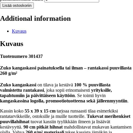
Lisää ostoskoriin
Additional information
Kuvaus
Kuvaus
Tuotenumero 301437
Zuko kangaskassi painatuksella tai ilman – rantakassi puuvillasta
260 g/m²
Zuko kangaskassi
on tilava ja kestävä
100 % puuvillasta
valmistettu rantakassi
, joka sopii erinomaisesti
yrityksille,
tapahtumiin ja päivittäiseen käyttöön
. Se toimii hyvin
kangaskassina logolla, promootiotuotteena sekä jälleenmyyntiin
.
Kassin koko
55 x 39 x 15 cm
tarjoaa runsaasti tilaa esimerkiksi
rantatarvikkeille, ostoksille ja muille tuotteille.
Tukevat merihenkiset
puuvillahihnat
tuovat kassiin tyylikkään ilmeen ja lisäävät
kestävyyttä.
90 cm pitkät hihnat
mahdollistavat mukavan kantamisen
olalla. Vahva
260 g/m² materiaali
tekee kassista jämäkän ja