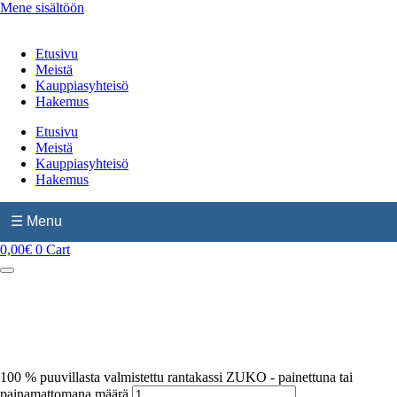
Mene sisältöön
Etusivu
Meistä
Kauppiasyhteisö
Hakemus
Etusivu
Meistä
Kauppiasyhteisö
Hakemus
☰ Menu
0,00
€
0
Cart
100 % puuvillasta valmistettu rantakassi ZUKO - painettuna tai
painamattomana määrä