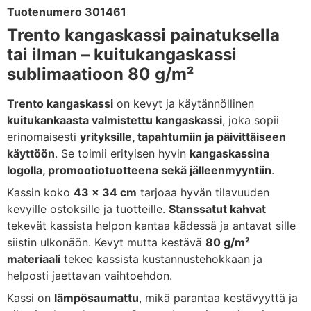
Tuotenumero 301461
Trento kangaskassi painatuksella
tai ilman – kuitukangaskassi
sublimaatioon 80 g/m²
Trento kangaskassi
on kevyt ja käytännöllinen
kuitukankaasta valmistettu kangaskassi
, joka sopii
erinomaisesti
yrityksille, tapahtumiin ja päivittäiseen
käyttöön
. Se toimii erityisen hyvin
kangaskassina
logolla, promootiotuotteena sekä jälleenmyyntiin
.
Kassin koko
43 x 34 cm
tarjoaa hyvän tilavuuden
kevyille ostoksille ja tuotteille.
Stanssatut kahvat
tekevät kassista helpon kantaa kädessä ja antavat sille
siistin ulkonäön. Kevyt mutta kestävä
80 g/m²
materiaali
tekee kassista kustannustehokkaan ja
helposti jaettavan vaihtoehdon.
Kassi on
lämpösaumattu
, mikä parantaa kestävyyttä ja