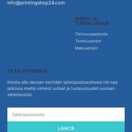
info@printingshop24.com
EHDOT JA
TURVALLISUUS
Tietosuojaseloste
Toimitusehdot
Maksuehdot
TILAA UUTISKIRJE
Kirjoita alla olevaan kenttään sähköpostiosoitteesi niin saa
jatkossa meiltä viimeist uutiset ja tuoteuutuudet suoraan
sähköpostiisi.
LÄHETÄ