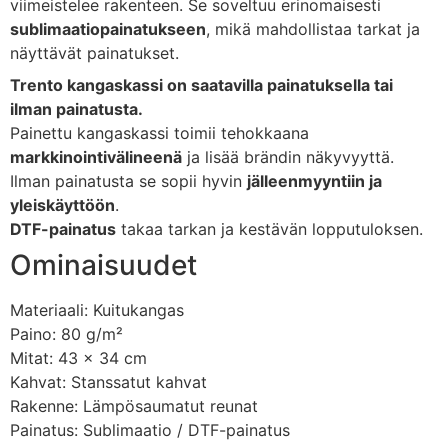
viimeistelee rakenteen. Se soveltuu erinomaisesti
sublimaatiopainatukseen
, mikä mahdollistaa tarkat ja
näyttävät painatukset.
Trento kangaskassi on saatavilla painatuksella tai
ilman painatusta.
Painettu kangaskassi toimii tehokkaana
markkinointivälineenä
ja lisää brändin näkyvyyttä.
Ilman painatusta se sopii hyvin
jälleenmyyntiin ja
yleiskäyttöön
.
DTF-painatus
takaa tarkan ja kestävän lopputuloksen.
Ominaisuudet
Materiaali: Kuitukangas
Paino: 80 g/m²
Mitat: 43 x 34 cm
Kahvat: Stanssatut kahvat
Rakenne: Lämpösaumatut reunat
Painatus: Sublimaatio / DTF-painatus