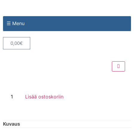
☰ Menu
0,00
€
Lisää ostoskoriin
Kuvaus