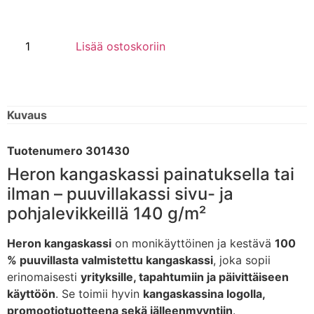
Lisää ostoskoriin
Kuvaus
Tuotenumero 301430
Heron kangaskassi painatuksella tai
ilman – puuvillakassi sivu- ja
pohjalevikkeillä 140 g/m²
Heron kangaskassi
on monikäyttöinen ja kestävä
100
% puuvillasta valmistettu kangaskassi
, joka sopii
erinomaisesti
yrityksille, tapahtumiin ja päivittäiseen
käyttöön
. Se toimii hyvin
kangaskassina logolla,
promootiotuotteena sekä jälleenmyyntiin
.