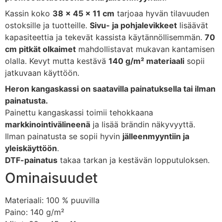
Kassin koko
38 x 45 x 11 cm
tarjoaa hyvän tilavuuden
ostoksille ja tuotteille.
Sivu- ja pohjalevikkeet
lisäävät
kapasiteettia ja tekevät kassista käytännöllisemmän.
70
cm pitkät olkaimet
mahdollistavat mukavan kantamisen
olalla. Kevyt mutta kestävä
140 g/m² materiaali
sopii
jatkuvaan käyttöön.
Heron kangaskassi on saatavilla painatuksella tai ilman
painatusta.
Painettu kangaskassi toimii tehokkaana
markkinointivälineenä
ja lisää brändin näkyvyyttä.
Ilman painatusta se sopii hyvin
jälleenmyyntiin ja
yleiskäyttöön
.
DTF-painatus
takaa tarkan ja kestävän lopputuloksen.
Ominaisuudet
Materiaali: 100 % puuvilla
Paino: 140 g/m²