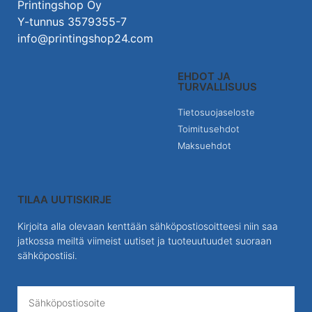
Printingshop Oy
Y-tunnus 3579355-7
info@printingshop24.com
EHDOT JA
TURVALLISUUS
Tietosuojaseloste
Toimitusehdot
Maksuehdot
TILAA UUTISKIRJE
Kirjoita alla olevaan kenttään sähköpostiosoitteesi niin saa
jatkossa meiltä viimeist uutiset ja tuoteuutuudet suoraan
sähköpostiisi.