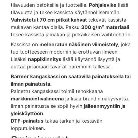
tilavuuden ostoksille ja tuotteille.
Pohjalevike
lisää
tilavuutta ja tekee kassista käytännöllisemmän.
Vahvistetut 70 cm pitkät kahvat
tekevät kassista
mukavan kantaa olalla. Paksu
300 g/m² materiaali
tekee kassista jämäkän ja pitkäikäisen vaihtoehdon.
Kassissa on
meleeratun näköinen viimeistely
, joka
tuo tuotteeseen modernin ja erottuvan ilmeen.
Lisäksi
nappikiinnitys
lisää käytännöllisyyttä ja
auttaa pitämään tavarat paremmin tallessa.
Barmer kangaskassi on saatavilla painatuksella tai
ilman painatusta.
Painettu kangaskassi toimii tehokkaana
markkinointivälineenä
ja lisää brändin näkyvyyttä.
Ilman painatusta se sopii hyvin
jälleenmyyntiin ja
yleiskäyttöön
.
DTF-painatus
takaa tarkan ja kestävän
lopputuloksen.