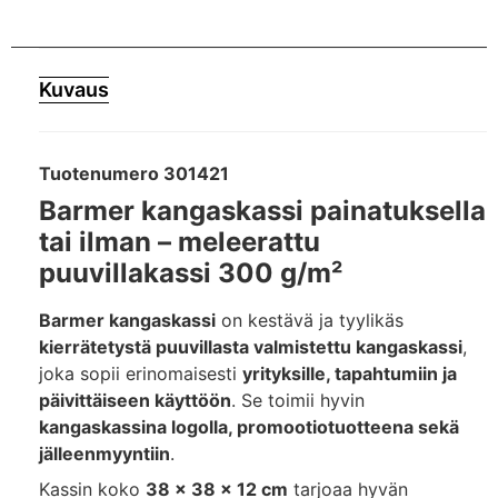
Kuvaus
Tuotenumero 301421
Barmer kangaskassi painatuksella
tai ilman – meleerattu
puuvillakassi 300 g/m²
Barmer kangaskassi
on kestävä ja tyylikäs
kierrätetystä puuvillasta valmistettu kangaskassi
,
joka sopii erinomaisesti
yrityksille, tapahtumiin ja
päivittäiseen käyttöön
. Se toimii hyvin
kangaskassina logolla, promootiotuotteena sekä
jälleenmyyntiin
.
Kassin koko
38 x 38 x 12 cm
tarjoaa hyvän