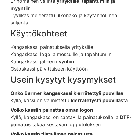
Erinomainen valinta
yrityksille, tapahtumiin ja
myyntiin
Tyylikäs meleerattu ulkonäkö ja käytännöllinen
suljenta
Käyttökohteet
Kangaskassi painatuksella yrityksille
Kangaskassi logolla messuille ja tapahtumiin
Kangaskassi jälleenmyyntiin
Ostoskassi päivittäiseen käyttöön
Usein kysytyt kysymykset
Onko Barmer kangaskassi kierrätettyä puuvillaa
Kyllä, kassi on valmistettu
kierrätetystä puuvillasta
Voiko kassiin painattaa oman logon
Kyllä, kangaskassi on saatavilla painatuksella ja
DTF-
painatus
takaa kestävän lopputuloksen
Voiko kassin tilata ilman painatusta