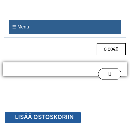
☰ Menu
0,00
€
LISÄÄ OSTOSKORIIN