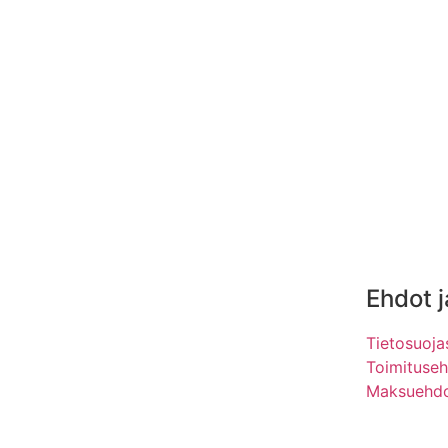
Ehdot j
Tietosuoja
Toimituse
Maksuehd