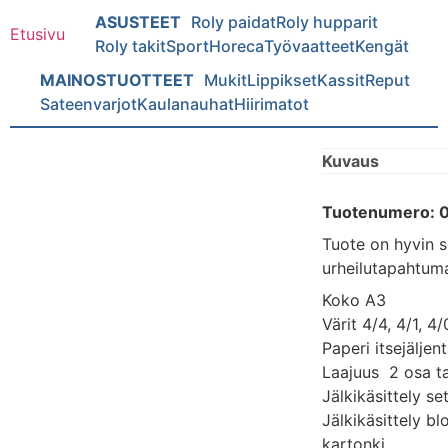
ASUSTEET
Roly paidat
Roly hupparit
Etusivu
Roly takit
Sport
Horeca
Työvaatteet
Kengät
MAINOSTUOTTEET
Mukit
Lippikset
Kassit
Reput
Sateenvarjot
Kaulanauhat
Hiirimatot
Kuvaus
Tuotenumero: 
Tuote on hyvin 
urheilutapahtuma
Koko A3
Värit 4/4, 4/1, 4/0
Paperi itsejäljen
Laajuus 2 osa ta
Jälkikäsittely set
Jälkikäsittely b
kartonki