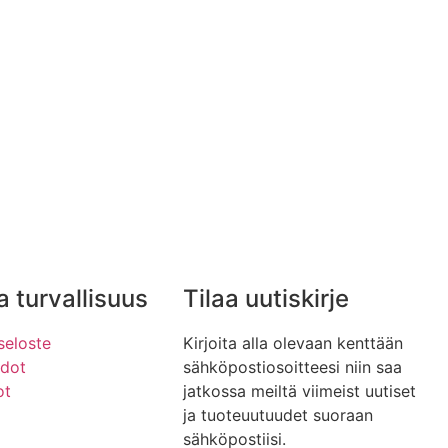
a turvallisuus
Tilaa uutiskirje
seloste
Kirjoita alla olevaan kenttään
hdot
sähköpostiosoitteesi niin saa
ot
jatkossa meiltä viimeist uutiset
ja tuoteuutuudet suoraan
sähköpostiisi.