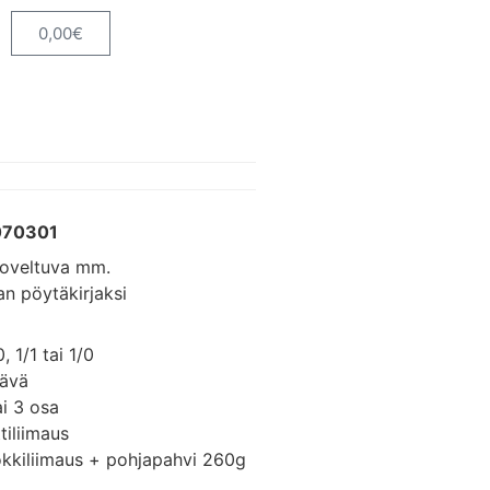
0,00
€
070301
soveltuva mm.
n pöytäkirjaksi
, 1/1 tai 1/0
tävä
i 3 osa
tiliimaus
lokkiliimaus + pohjapahvi 260g