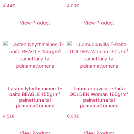
4,44
€
4,00
€
View Product
View Product
Lasten lyhythihainen T-
Luomupuuvilla T-Paita
paita BEAGLE 155g/m²
GOLDEN Woman 160g/m²
painettuna tai
painettuna tai
painamattomana
painamattomana
4,52
€
6,90
€
View Product
View Product