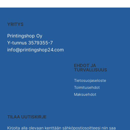
YRITYS
Printingshop Oy
Y-tunnus 3579355-7
info@printingshop24.com
EHDOT JA
TURVALLISUUS
Tietosuojaseloste
Toimitusehdot
Maksuehdot
TILAA UUTISKIRJE
Kirjoita alla olevaan kenttään sähköpostiosoitteesi niin saa