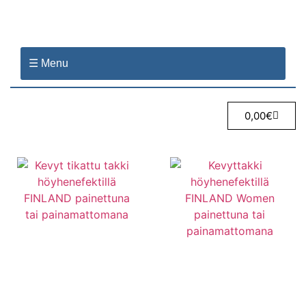
☰ Menu
0,00
€