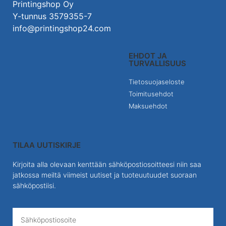
Printingshop Oy
Y-tunnus 3579355-7
info@printingshop24.com
EHDOT JA
TURVALLISUUS
Tietosuojaseloste
Toimitusehdot
Maksuehdot
TILAA UUTISKIRJE
Kirjoita alla olevaan kenttään sähköpostiosoitteesi niin saa
jatkossa meiltä viimeist uutiset ja tuoteuutuudet suoraan
sähköpostiisi.