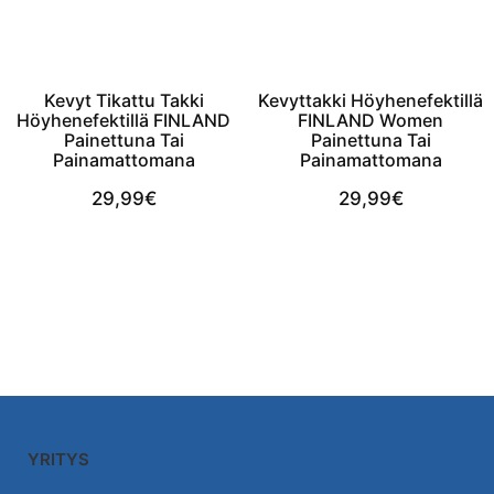
Kevyt Tikattu Takki
Kevyttakki Höyhenefektillä
Höyhenefektillä FINLAND
FINLAND Women
Painettuna Tai
Painettuna Tai
Painamattomana
Painamattomana
29,99
€
29,99
€
View Product
View Product
YRITYS