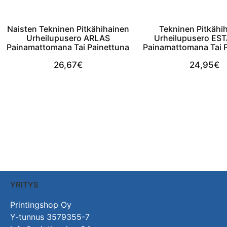
Naisten Tekninen Pitkähihainen
Tekninen Pitkähi
Urheilupusero ARLAS
Urheilupusero E
Painamattomana Tai Painettuna
Painamattomana Tai 
26,67
€
24,95
€
View Product
View Produc
YRITYS
Printingshop Oy
Y-tunnus 3579355-7