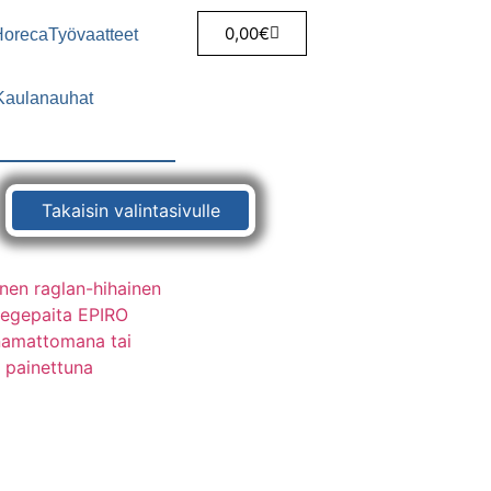
0,00
€
Horeca
Työvaatteet
Kaulanauhat
Takaisin valintasivulle