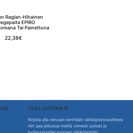
en Raglan-Hihainen
legepaita EPIRO
omana Tai Painettuna
22,38
€
View Product
SUUS
TILAA UUTISKIRJE
Kirjoita alla olevaan kenttään sähköpostiosoitteesi
niin saa jatkossa meiltä viimeist uutiset ja
tuoteuutuudet suoraan sähköpostiisi.