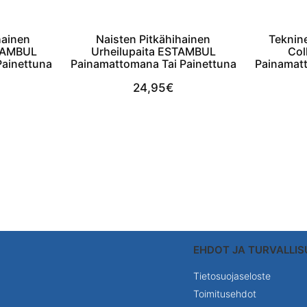
hainen
Naisten Pitkähihainen
Teknin
STAMBUL
Urheilupaita ESTAMBUL
Col
Painettuna
Painamattomana Tai Painettuna
Painamatt
24,95
€
t
View Product
EHDOT JA TURVALLI
Tietosuojaseloste
Toimitusehdot