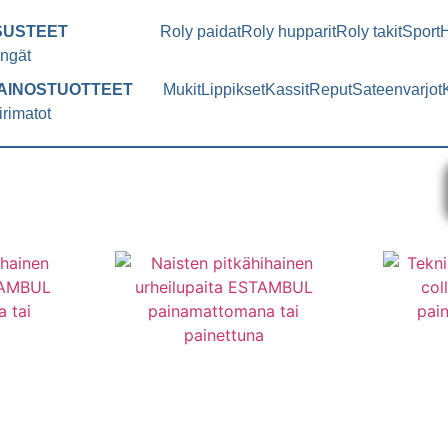
SUSTEET
Roly paidat
Roly hupparit
Roly takit
Sport
ngät
AINOSTUOTTEET
Mukit
Lippikset
Kassit
Reput
Sateenvarjot
irimatot