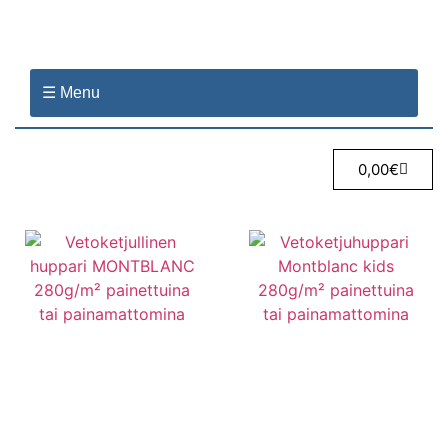
☰ Menu
0,00
€