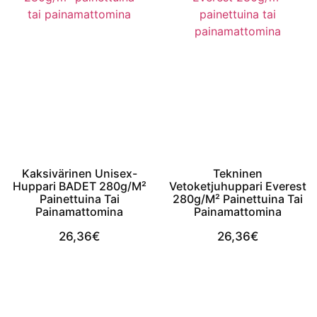
Kaksivärinen Unisex-
Tekninen
Huppari BADET 280g/m²
Vetoketjuhuppari Everest
Painettuina Tai
280g/m² Painettuina Tai
Painamattomina
Painamattomina
26,36
€
26,36
€
View Product
View Product