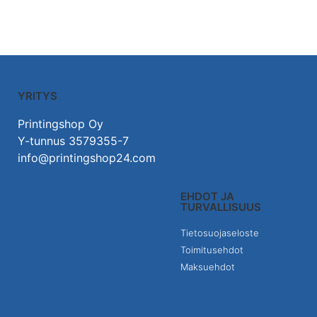
YRITYS
Printingshop Oy
Y-tunnus 3579355-7
info@printingshop24.com
EHDOT JA
TURVALLISUUS
Tietosuojaseloste
Toimitusehdot
Maksuehdot