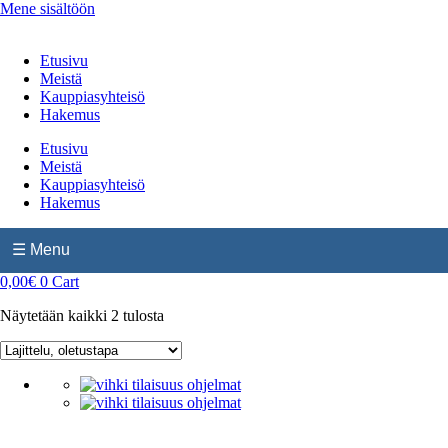
Mene sisältöön
Etusivu
Meistä
Kauppiasyhteisö
Hakemus
Etusivu
Meistä
Kauppiasyhteisö
Hakemus
☰ Menu
0,00
€
0
Cart
Näytetään kaikki 2 tulosta