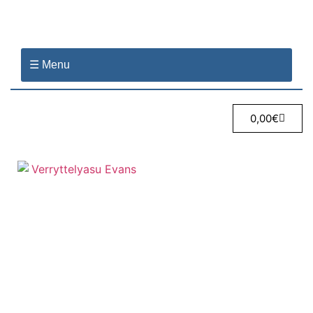
☰ Menu
0,00
€