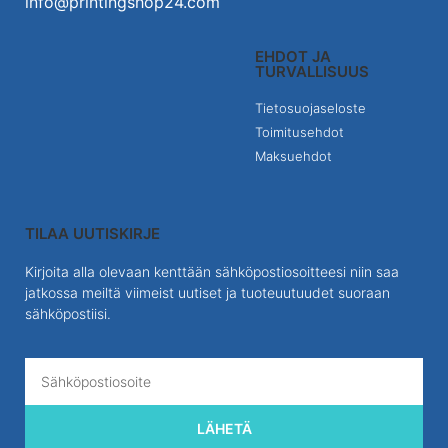
info@printingshop24.com
EHDOT JA
TURVALLISUUS
Tietosuojaseloste
Toimitusehdot
Maksuehdot
TILAA UUTISKIRJE
Kirjoita alla olevaan kenttään sähköpostiosoitteesi niin saa
jatkossa meiltä viimeist uutiset ja tuoteuutuudet suoraan
sähköpostiisi.
LÄHETÄ