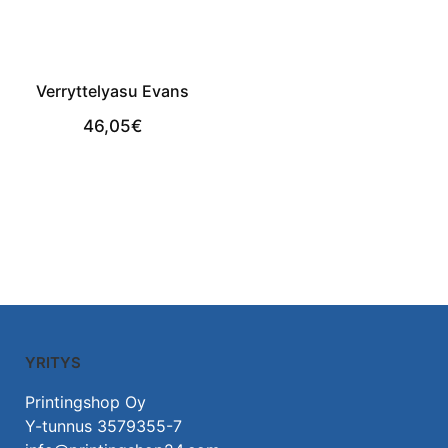
Verryttelyasu Evans
46,05
€
View Product
YRITYS
Printingshop Oy
Y-tunnus 3579355-7