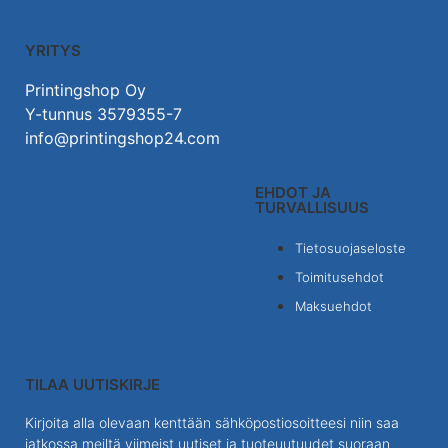
YRITYS
Printingshop Oy
Y-tunnus 3579355-7
info@printingshop24.com
EHDOT JA
TURVALLISUUS
Tietosuojaseloste
Toimitusehdot
Maksuehdot
TILAA UUTISKIRJE
Kirjoita alla olevaan kenttään sähköpostiosoitteesi niin saa
jatkossa meiltä viimeist uutiset ja tuoteuutuudet suoraan