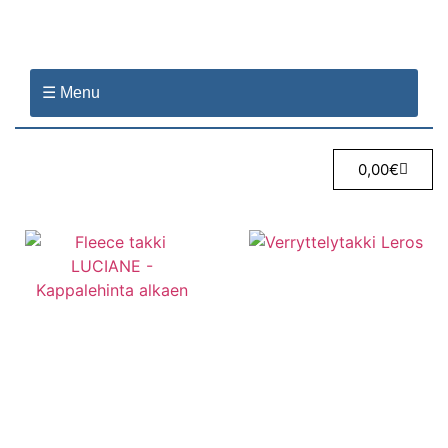
☰ Menu
0,00
€