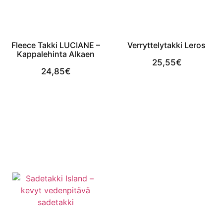
Fleece Takki LUCIANE –
Verryttelytakki Leros
Kappalehinta Alkaen
25,55
€
24,85
€
View Product
View Product