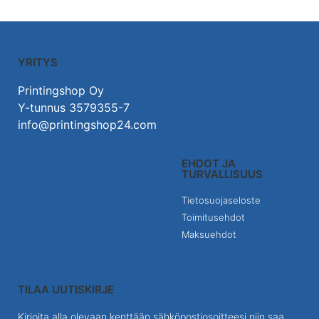
YRITYS
Printingshop Oy
Y-tunnus 3579355-7
info@printingshop24.com
EHDOT JA
TURVALLISUUS
Tietosuojaseloste
Toimitusehdot
Maksuehdot
TILAA UUTISKIRJE
Kirjoita alla olevaan kenttään sähköpostiosoitteesi niin saa