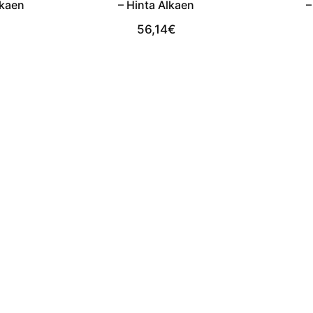
lkaen
– Hinta Alkaen
–
56,14
€
t
View Product