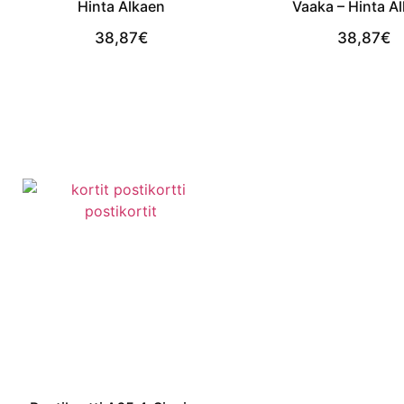
Hinta Alkaen
Vaaka – Hinta A
38,87
€
38,87
€
View Product
View Produc