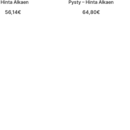
 Hinta Alkaen
Pysty – Hinta Alkaen
56,14
€
64,80
€
View Product
View Product