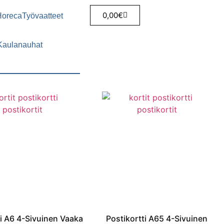
0,00
€
Horeca
Työvaatteet
Kaulanauhat
ti A6 4-Sivuinen Vaaka
Postikortti A65 4-Sivuinen