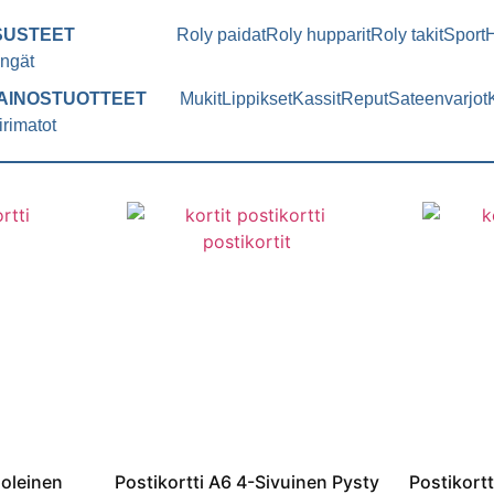
SUSTEET
Roly paidat
Roly hupparit
Roly takit
Sport
ngät
AINOSTUOTTEET
Mukit
Lippikset
Kassit
Reput
Sateenvarjot
irimatot
uoleinen
Postikortti A6 4-Sivuinen Pysty
Postikort