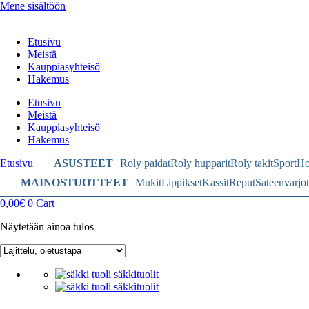
Mene sisältöön
Etusivu
Meistä
Kauppiasyhteisö
Hakemus
Etusivu
Meistä
Kauppiasyhteisö
Hakemus
Etusivu
ASUSTEET
Roly paidat
Roly hupparit
Roly takit
Sport
Ho
MAINOSTUOTTEET
Mukit
Lippikset
Kassit
Reput
Sateenvarjot
0,00
€
0
Cart
Näytetään ainoa tulos