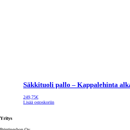
Säkkituoli pallo – Kappalehinta al
249,75
€
Lisää ostoskoriin
Yritys
Printingshop Oy