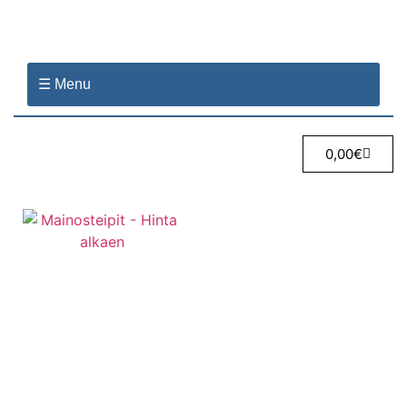
☰ Menu
0,00
€