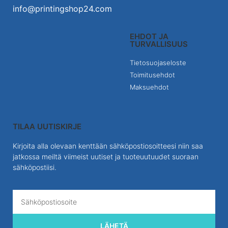
info@printingshop24.com
EHDOT JA
TURVALLISUUS
Tietosuojaseloste
Toimitusehdot
Maksuehdot
TILAA UUTISKIRJE
Kirjoita alla olevaan kenttään sähköpostiosoitteesi niin saa
jatkossa meiltä viimeist uutiset ja tuoteuutuudet suoraan
sähköpostiisi.
LÄHETÄ