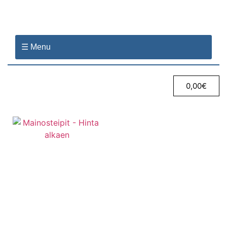
☰ Menu
0,00
€