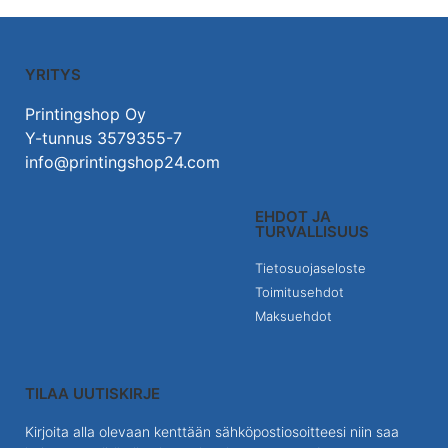
YRITYS
Printingshop Oy
Y-tunnus 3579355-7
info@printingshop24.com
EHDOT JA
TURVALLISUUS
Tietosuojaseloste
Toimitusehdot
Maksuehdot
TILAA UUTISKIRJE
Kirjoita alla olevaan kenttään sähköpostiosoitteesi niin saa