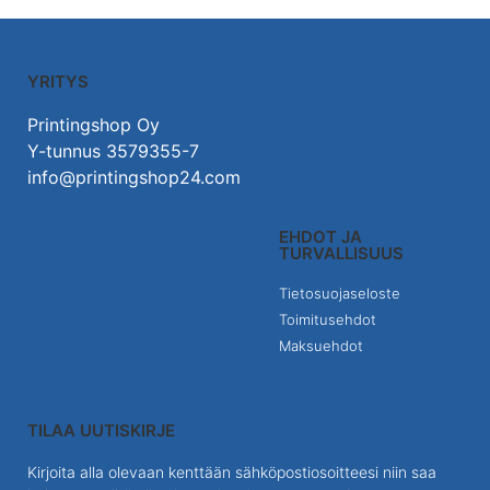
YRITYS
Printingshop Oy
Y-tunnus 3579355-7
info@printingshop24.com
EHDOT JA
TURVALLISUUS
Tietosuojaseloste
Toimitusehdot
Maksuehdot
TILAA UUTISKIRJE
Kirjoita alla olevaan kenttään sähköpostiosoitteesi niin saa