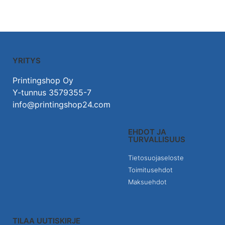
YRITYS
Printingshop Oy
Y-tunnus 3579355-7
info@printingshop24.com
EHDOT JA
TURVALLISUUS
Tietosuojaseloste
Toimitusehdot
Maksuehdot
TILAA UUTISKIRJE