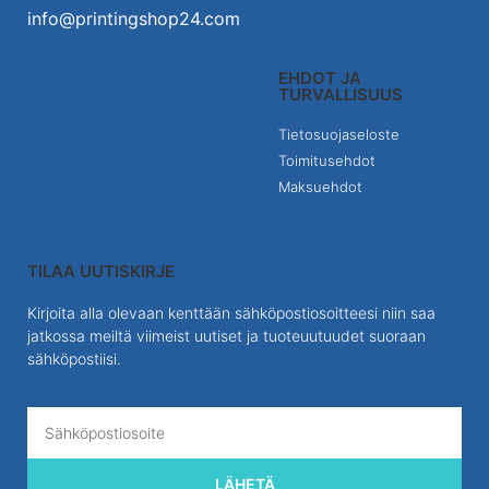
info@printingshop24.com
EHDOT JA
TURVALLISUUS
Tietosuojaseloste
Toimitusehdot
Maksuehdot
TILAA UUTISKIRJE
Kirjoita alla olevaan kenttään sähköpostiosoitteesi niin saa
jatkossa meiltä viimeist uutiset ja tuoteuutuudet suoraan
sähköpostiisi.
LÄHETÄ