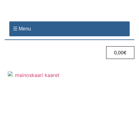
☰ Menu
0,00
€