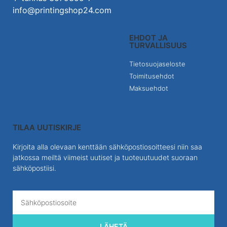
info@printingshop24.com
EHDOT JA
TURVALLISUUS
Tietosuojaseloste
Toimitusehdot
Maksuehdot
TILAA UUTISKIRJE
Kirjoita alla olevaan kenttään sähköpostiosoitteesi niin saa
jatkossa meiltä viimeist uutiset ja tuoteuutuudet suoraan
sähköpostiisi.
LÄHETÄ