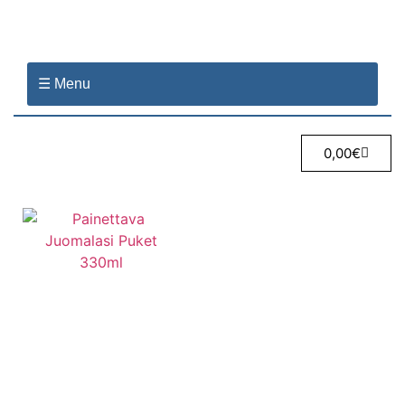
☰ Menu
0,00
€