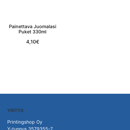
Painettava Juomalasi
Puket 330ml
4,10
€
View Product
YRITYS
Printingshop Oy
Y-tunnus 3579355-7