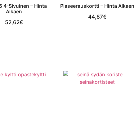
 4-Sivuinen – Hinta
Plaseerauskortti – Hinta Alkaen
Alkaen
44,87
€
52,62
€
View Product
View Product