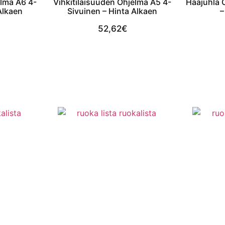
elma A6 4-
Vihkitilaisuuden Ohjelma A5 4-
Hääjuhla 
Alkaen
Sivuinen – Hinta Alkaen
–
52,62
€
t
View Product