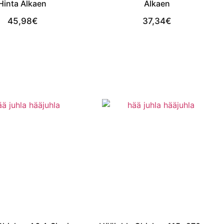
Hinta Alkaen
Alkaen
45,98
€
37,34
€
View Product
View Product