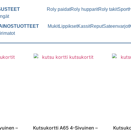
SUSTEET
Roly paidat
Roly hupparit
Roly takit
Sport
ngät
AINOSTUOTTEET
Mukit
Lippikset
Kassit
Reput
Sateenvarjot
irimatot
vuinen –
Kutsukortti A65 4-Sivuinen –
Kutsuko